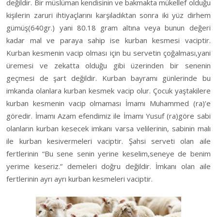
değildir. Bir müslüman kendisinin ve bakmakta mükellef olduğu
kişilerin zaruri ihtiyaçlarını karşıladıktan sonra iki yüz dirhem
gümüş(640gr.) yani 80.18 gram altına veya bunun değeri
kadar mal ve paraya sahip ise kurban kesmesi vaciptir.
Kurban kesmenin vacip olması için bu servetin çoğalması,yani
üremesi ve zekatta olduğu gibi üzerinden bir senenin
geçmesi de şart değildir. Kurban bayramı günlerinde bu
imkanda olanlara kurban kesmek vacip olur. Çocuk yaştakilere
kurban kesmenin vacip olmaması İmamı Muhammed (ra)’e
göredir. İmamı Azam efendimiz ile İmamı Yusuf (ra)göre sabi
olanların kurban kesecek imkanı varsa velilerinin, sabinin malı
ile kurban kesivermeleri vaciptir. Şahsi serveti olan aile
fertlerinin “Bu sene senin yerine keselim,seneye de benim
yerime keseriz.” demeleri doğru değildir. İmkanı olan aile
fertlerinin ayrı ayrı kurban kesmeleri vaciptir.