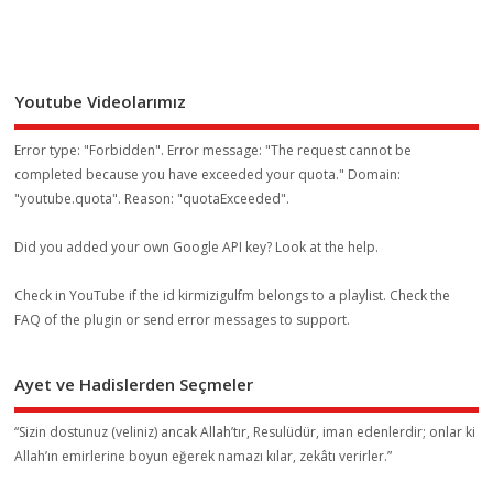
Youtube Videolarımız
Error type: "Forbidden". Error message: "The request cannot be
completed because you have exceeded your
quota
." Domain:
"youtube.quota". Reason: "quotaExceeded".
Did you added your own Google API key? Look at the
help
.
Check in YouTube if the id
kirmizigulfm
belongs to a playlist. Check the
FAQ
of the plugin or send error messages to
support
.
Ayet ve Hadislerden Seçmeler
“Sizin dostunuz (veliniz) ancak Allah’tır, Resulüdür, iman edenlerdir; onlar ki
Allah’ın emirlerine boyun eğerek namazı kılar, zekâtı verirler.”