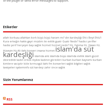
of the plugin or send error messages to
support
.
Etiketler
allah korkusu
allahtan kork
büyü
büyü haram mı?
din kardeşliği
Ehl-i Beyt
Ehlü'l
Kura
erkeğin hakkı
gayri müslim ile evlilik
guatr
Guatr Nedir?
hadis-i şerifler
hadisi şerif
herşeyin başı sağlık
hizmet
hizmet nedir?
Hz. Fatıma
Hz. Hasan
Hz.
islam'da süt
Hüseyin
Hz Ali
ilahi konseri
insana hizmet
kardeşliği
islamda aile
islamda büyü
islamda evlilik
islam güzel
devredildi
kadın erkek ilişikisi
kadının görevleri
kurban
kurban bayramı
kurban
kimlere vaciptir
köle
kırmızıgül ilahi fm konserleri
sağlık bilgileri
sağlık
tavsiyeleri
systeminfo
süt kardeşi
zahir
önce sağlık
Sizin Yorumlarınız
RSS