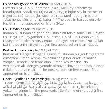
En hassas görevler Hz. Ali’nin
10 Aralık 2015
Hicret’in 8. yılı, Hz. Muhammed (s.a.a.) Mekke’yi fethetmeyi
kararlaştırdı. Ancak hazırlığına ait Kureyş’in hiçbir şey bilmemesini
istiyordu. Ebû Belta oğlu Hâtıb, o sırada Medine’ye gelmiş olan
fakat henüz Müslümanlığı kabul […] The post En hassas görevler
Hz. Ali’nin first appeared on İslam Güzel.
Ehl-i Beytin değeri
29 Kasım 2015
İnanan Müslümanlar içinde en üstün sınıf takva sahibi Ehl-i Beyt’tir.
Ehl-i Beyt, Hz. Peygamber, Hz. Fatıma, Hz. Ali, Hz. Hasan ve Hz.
Hüseyin efendilerimizdir. Cenab-ı Hak ayeti kerimede, “Yüce Allah
[…] The post Ehl-i Beytin değeri first appeared on İslam Güzel.
Kurban kimlere vaciptir
19 Eylül 2015
Kurban akıllı,ergenlik çağına gelmiş,müslüman,hür,mukim(seferde
olmayan) kurban kesme imkanına sahip her erkek ve kadına
vaciptir. Demek ki seferde olan,kurban kesilmesine izin
verilmeyen,akli dengesi yerinde olmayan,ihtiyacından başka nisap
mikdarı para ve malı […] The post Kurban kimlere vaciptir first
appeared on İslam Güzel.
Hadis-i Şerifler ile din kardeşliği
26 Ağustos 2015
Hadis-i Şerif: مَا مِنْ صَاحِبٍ يَصْحَبُ صَاحِباً وَلَوْ سَاعَةً مِنَ النَّهَارِ اِلاَّ سُئِلَ
عَنْ صُحْبَتِهِ هَلْ اَقَامَ فِيهَا حَقَّ اللهِ اَمْ اَضَاعَهُ Manası: Hiç bir arkadaş
yoktur ki, günün […] The post Hadis-i Şerifler ile din kardeşliği first
appeared on İslam Güzel.