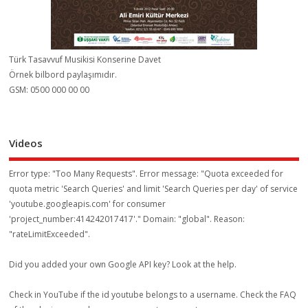
Türk Tasavvuf Musikisi Konserine Davet
Örnek bilbord paylaşımıdır.
GSM: 0500 000 00 00
Videos
Error type: "Too Many Requests". Error message: "Quota exceeded for
quota metric 'Search Queries' and limit 'Search Queries per day' of service
'youtube.googleapis.com' for consumer
'project_number:414242017417'." Domain: "global". Reason:
"rateLimitExceeded".
Did you added your own Google API key? Look at the
help
.
Check in YouTube if the id
youtube
belongs to a username. Check the
FAQ