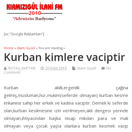
[sc:"Google Reklamları"]
Home
»
İslam Güzel
» You are reading »
Kurban kimlere vaciptir
ROTALI_KAPTAN
20 Eylül 2015
İslam Güzel
No
Comment
Kurban akıllı,ergenlik çağına
gelmiş,müslüman,hür,mukim(seferde olmayan) kurban kesme
imkanına sahip her erkek ve kadına vaciptir. Demek ki seferde
olan,kurban kesilmesine izin verilmeyen,akli dengesi yerinde
olmayan,ihtiyacından başka nisap mikdarı para ve malı
olmayan veya çocuk yaşta olanlara kurban kesmek vacip