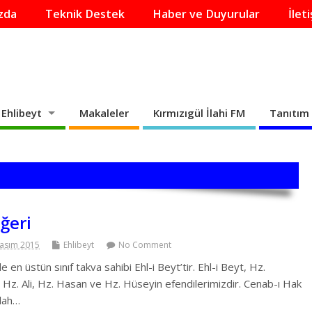
zda
Teknik Destek
Haber ve Duyurular
İlet
Ehlibeyt
Makaleler
Kırmızıgül İlahi FM
Tanıtım 
eğeri
Kasım 2015
Ehlibeyt
No Comment
 en üstün sınıf takva sahibi Ehl-i Beyt’tir. Ehl-i Beyt, Hz.
Hz. Ali, Hz. Hasan ve Hz. Hüseyin efendilerimizdir. Cenab-ı Hak
llah…