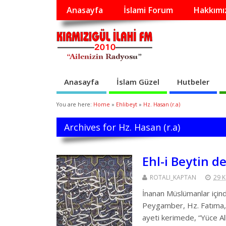
Anasayfa
İslami Forum
Hakkımı
Anasayfa
İslam Güzel
Hutbeler
You are here:
Home
»
Ehlibeyt
»
Hz. Hasan (r.a)
Archives for Hz. Hasan (r.a)
Ehl-i Beytin d
ROTALI_KAPTAN
29 
İnanan Müslümanlar içinde
Peygamber, Hz. Fatıma, 
ayeti kerimede, “Yüce A