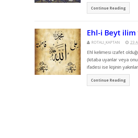
Continue Reading
Ehl-i Beyt ili
ROTALI_KAPTAN
23 
Ehl kelimesi izafet olduğu
(kitaba uyanlar veya onu 
ifadesi ise kişinin yakınla
Continue Reading