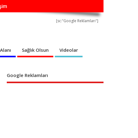
işim
[sc:"Google Reklamları"]
Alanı
Sağlık Olsun
Videolar
Google Reklamları