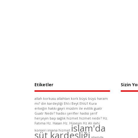
Etiketler
Sizin Y
allah korkusu
allahtan kork
büyü
büyü haram
mı?
din kardeşliği
Ehl-i Beyt
Ehlü'l Kura
erkeğin hakkı
gayri müslim ile evlilik
guatr
Guatr Nedir?
hadis-i şerifler
hadisi şerif
herşeyin başı sağlık
hizmet
hizmet nedir?
Hz.
Fatıma
Hz. Hasan
Hz. Hüseyin
Hz Ali
ilahi
islam'da
konseri
insana hizmet
süt kardeşliği
islamda