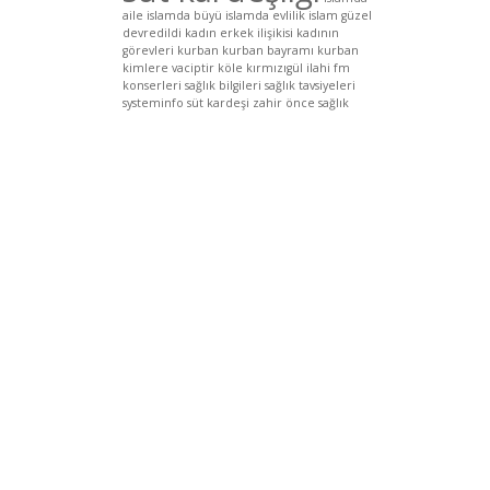
aile
islamda büyü
islamda evlilik
islam güzel
devredildi
kadın erkek ilişikisi
kadının
görevleri
kurban
kurban bayramı
kurban
kimlere vaciptir
köle
kırmızıgül ilahi fm
konserleri
sağlık bilgileri
sağlık tavsiyeleri
systeminfo
süt kardeşi
zahir
önce sağlık