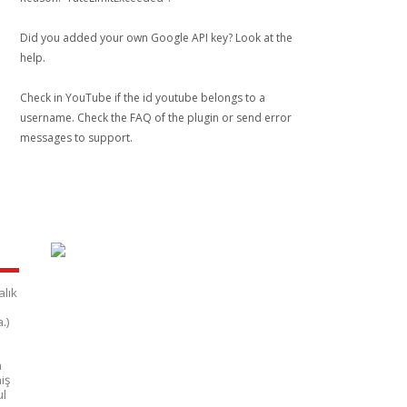
Did you added your own Google API key? Look at the
help
.
Check in YouTube if the id
youtube
belongs to a
username. Check the
FAQ
of the plugin or send error
messages to
support
.
alık
.)
a
iş
ul