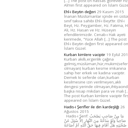
[…] The post En hassas görevler Hz
Ali’nin first appeared on İslam Güze
Ehl-i Beytin değeri
29 Kasım 2015
İnanan Müslümanlar içinde en üstü
sınıf takva sahibi Ehl-i Beyt’tir. Ehl-i
Beyt, Hz. Peygamber, Hz. Fatıma, H
Ali, Hz. Hasan ve Hz. Hüseyin
efendilerimizdir. Cenab-ı Hak ayeti
kerimede, “Yüce Allah […] The post
Ehl-i Beytin değeri first appeared o
İslam Güzel.
Kurban kimlere vaciptir
19 Eylül 20
Kurban akıllı,ergenlik çağına
gelmiş,müslüman,hür,mukim(sefe
olmayan) kurban kesme imkanına
sahip her erkek ve kadına vaciptir.
Demek ki seferde olan,kurban
kesilmesine izin verilmeyen,akli
dengesi yerinde olmayan,ihtiyacın
başka nisap mikdarı para ve malı [
The post Kurban kimlere vaciptir fir
appeared on İslam Güzel.
Hadis-i Şerifler ile din kardeşliği
26
Ağustos 2015
Hadis-i Şerif: مَا مِنْ صَاحِبٍ يَصْحَبُ
صَاحِباً وَلَوْ سَاعَةً مِنَ النَّهَارِ اِلاَّ سُئِلَ عَنْ
صُحْبَتِهِ هَلْ اَقَامَ فِيهَا حَقَّ اللهِ اَمْ اَضَاعَهُ