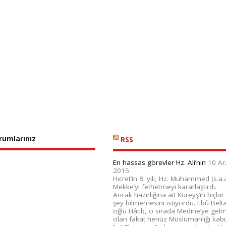
orumlarınız
RSS
En hassas görevler Hz. Ali’nin
10 Ar
2015
Hicret’in 8. yılı, Hz. Muhammed (s.a.a
Mekke’yi fethetmeyi kararlaştırdı.
Ancak hazırlığına ait Kureyş’in hiçbir
şey bilmemesini istiyordu. Ebû Belt
oğlu Hâtıb, o sırada Medine’ye gelm
olan fakat henüz Müslümanlığı kab