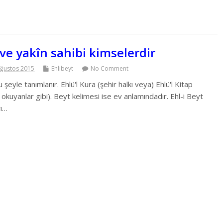
m ve yakîn sahibi kimselerdir
Ağustos 2015
Ehlibeyt
No Comment
 şeyle tanımlanır. Ehlü'l Kura (şehir halkı veya) Ehlü'l Kitap
okuyanlar gibi). Beyt kelimesi ise ev anlamındadır. Ehl-i Beyt
rı…