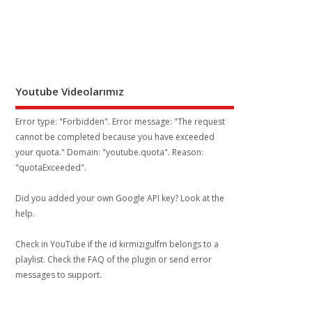
Youtube Videolarımız
Error type: "Forbidden". Error message: "The request
cannot be completed because you have exceeded
your
quota
." Domain: "youtube.quota". Reason:
"quotaExceeded".
Did you added your own Google API key? Look at the
help
.
Check in YouTube if the id
kirmizigulfm
belongs to a
playlist. Check the
FAQ
of the plugin or send error
messages to
support
.