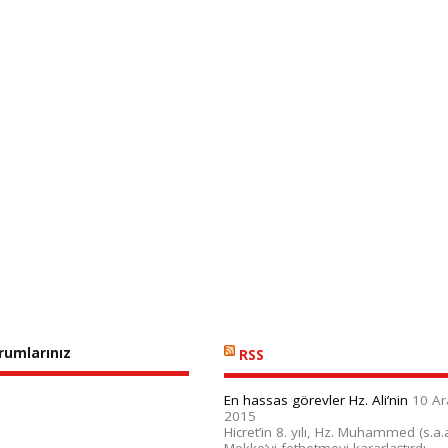
orumlarınız
RSS
En hassas görevler Hz. Ali’nin
10 Ar
2015
Hicret’in 8. yılı, Hz. Muhammed (s.a.a
Mekke’yi fethetmeyi kararlaştırdı.