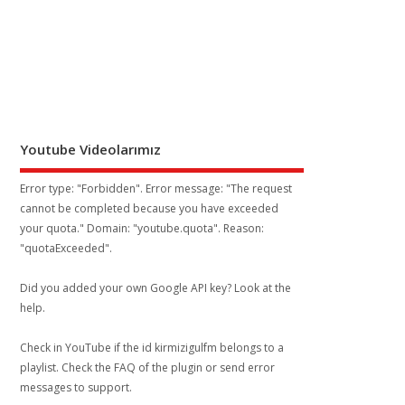
Youtube Videolarımız
Error type: "Forbidden". Error message: "The request
cannot be completed because you have exceeded
your
quota
." Domain: "youtube.quota". Reason:
"quotaExceeded".
Did you added your own Google API key? Look at the
help
.
Check in YouTube if the id
kirmizigulfm
belongs to a
playlist. Check the
FAQ
of the plugin or send error
messages to
support
.