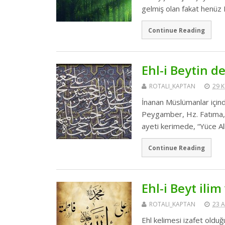
gelmiş olan fakat henüz
Continue Reading
Ehl-i Beytin d
ROTALI_KAPTAN
29 
İnanan Müslümanlar içinde
Peygamber, Hz. Fatıma, 
ayeti kerimede, “Yüce A
Continue Reading
Ehl-i Beyt ili
ROTALI_KAPTAN
23 
Ehl kelimesi izafet olduğu