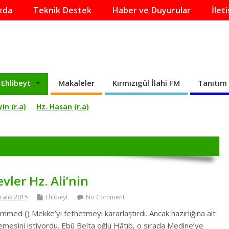
zda
Teknik Destek
Haber ve Duyurular
İlet
Ehlibeyt
Makaleler
Kırmızıgül İlahi FM
Tanıtım 
in (r.a)
Hz. Hasan (r.a)
vler Hz. Ali’nin
ralık 2015
Ehlibeyt
No Comment
hammed () Mekke’yi fethetmeyi kararlaştırdı. Ancak hazırlığına ait
memesini istiyordu. Ebû Belta oğlu Hâtıb, o sırada Medine’ye