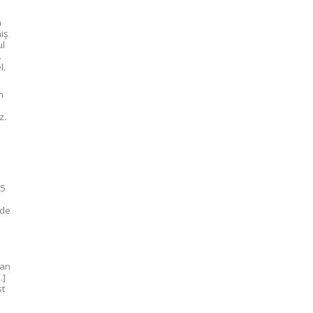
a
iş
ul
.
l.
n
z.
n
15
rde
dan
…]
st