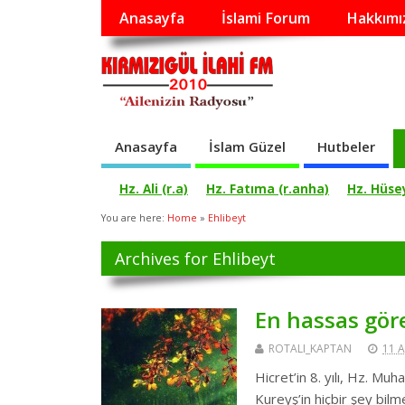
Anasayfa
İslami Forum
Hakkımı
Anasayfa
İslam Güzel
Hutbeler
Hz. Ali (r.a)
Hz. Fatıma (r.anha)
Hz. Hüsey
You are here:
Home
»
Ehlibeyt
Archives for Ehlibeyt
En hassas göre
ROTALI_KAPTAN
11 A
Hicret’in 8. yılı, Hz. Mu
Kureyş’in hiçbir şey bil