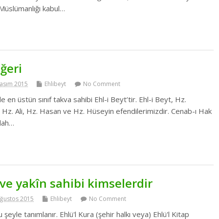
 Müslümanlığı kabul…
eğeri
Kasım 2015
Ehlibeyt
No Comment
 en üstün sınıf takva sahibi Ehl-i Beyt’tir. Ehl-i Beyt, Hz.
Hz. Ali, Hz. Hasan ve Hz. Hüseyin efendilerimizdir. Cenab-ı Hak
llah…
m ve yakîn sahibi kimselerdir
Ağustos 2015
Ehlibeyt
No Comment
 şeyle tanımlanır. Ehlü'l Kura (şehir halkı veya) Ehlü'l Kitap