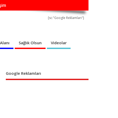
işim
[sc:"Google Reklamları"]
Alanı
Sağlık Olsun
Videolar
Google Reklamları