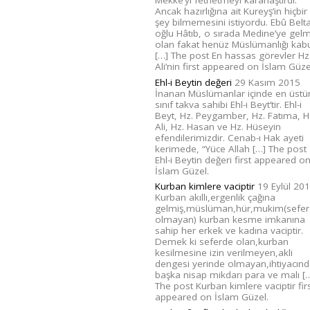
Ancak hazırlığına ait Kureyş’in hiçbir
şey bilmemesini istiyordu. Ebû Belt
oğlu Hâtıb, o sırada Medine’ye gelm
olan fakat henüz Müslümanlığı kab
[…] The post En hassas görevler Hz
Ali’nin first appeared on İslam Güze
Ehl-i Beytin değeri
29 Kasım 2015
İnanan Müslümanlar içinde en üstü
sınıf takva sahibi Ehl-i Beyt’tir. Ehl-i
Beyt, Hz. Peygamber, Hz. Fatıma, H
Ali, Hz. Hasan ve Hz. Hüseyin
efendilerimizdir. Cenab-ı Hak ayeti
kerimede, “Yüce Allah […] The post
Ehl-i Beytin değeri first appeared o
İslam Güzel.
Kurban kimlere vaciptir
19 Eylül 20
Kurban akıllı,ergenlik çağına
gelmiş,müslüman,hür,mukim(sefe
olmayan) kurban kesme imkanına
sahip her erkek ve kadına vaciptir.
Demek ki seferde olan,kurban
kesilmesine izin verilmeyen,akli
dengesi yerinde olmayan,ihtiyacın
başka nisap mikdarı para ve malı [
The post Kurban kimlere vaciptir fir
appeared on İslam Güzel.