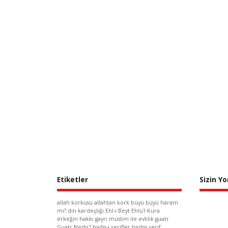
Etiketler
Sizin Y
allah korkusu
allahtan kork
büyü
büyü haram
mı?
din kardeşliği
Ehl-i Beyt
Ehlü'l Kura
erkeğin hakkı
gayri müslim ile evlilik
guatr
Guatr Nedir?
hadis-i şerifler
hadisi şerif