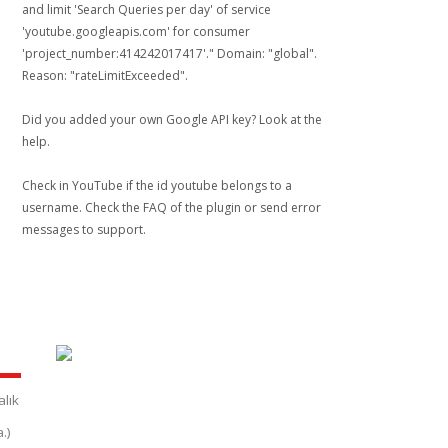
and limit 'Search Queries per day' of service
'youtube.googleapis.com' for consumer
'project_number:414242017417'." Domain: "global".
Reason: "rateLimitExceeded".
Did you added your own Google API key? Look at the
help
.
Check in YouTube if the id
youtube
belongs to a
username. Check the
FAQ
of the plugin or send error
messages to
support
.
alık
.)