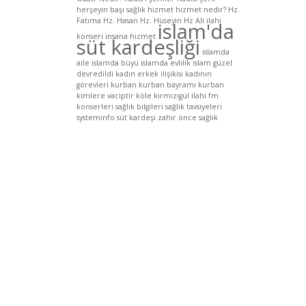
herşeyin başı sağlık
hizmet
hizmet nedir?
Hz.
Fatıma
Hz. Hasan
Hz. Hüseyin
Hz Ali
ilahi
islam'da
konseri
insana hizmet
süt kardeşliği
islamda
aile
islamda büyü
islamda evlilik
islam güzel
devredildi
kadın erkek ilişikisi
kadının
görevleri
kurban
kurban bayramı
kurban
kimlere vaciptir
köle
kırmızıgül ilahi fm
konserleri
sağlık bilgileri
sağlık tavsiyeleri
systeminfo
süt kardeşi
zahir
önce sağlık