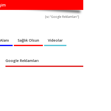
işim
[sc:"Google Reklamları"]
Alanı
Sağlık Olsun
Videolar
Google Reklamları