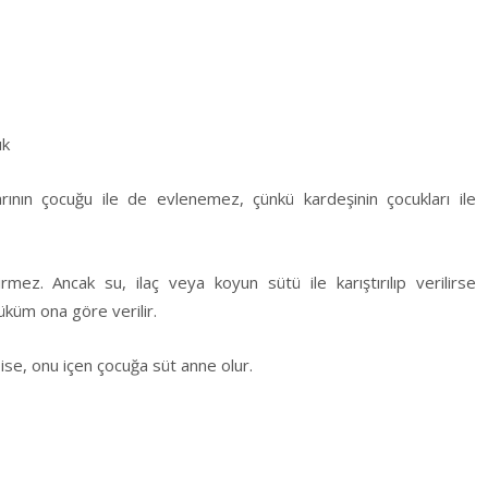
uk
larının çocuğu ile de evlenemez, çünkü kardeşinin çocukları ile
mez. Ancak su, ilaç veya koyun sütü ile karıştırılıp verilirse
üküm ona göre verilir.
la ise, onu içen çocuğa süt anne olur.