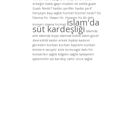
erkeğin hakkı
gayri müslim ile evlilik
guatr
Guatr Nedir?
hadis-i şerifler
hadisi şerif
herşeyin başı sağlık
hizmet
hizmet nedir?
Hz.
Fatıma
Hz. Hasan
Hz. Hüseyin
Hz Ali
ilahi
islam'da
konseri
insana hizmet
süt kardeşliği
islamda
aile
islamda büyü
islamda evlilik
islam güzel
devredildi
kadın erkek ilişikisi
kadının
görevleri
kurban
kurban bayramı
kurban
kimlere vaciptir
köle
kırmızıgül ilahi fm
konserleri
sağlık bilgileri
sağlık tavsiyeleri
systeminfo
süt kardeşi
zahir
önce sağlık