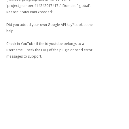
'project_number:414242017417'." Domain: "global".
Reason: "rateLimitExceeded".
Did you added your own Google API key? Look at the
help
.
Check in YouTube if the id
youtube
belongs to a
username. Check the
FAQ
of the plugin or send error
messages to
support
.