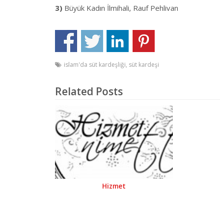
3)
Büyük Kadın İlmihali, Rauf Pehlivan
islam'da süt kardeşliği
,
süt kardeşi
Related Posts
Hizmet