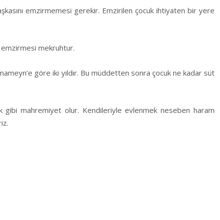
kasını emzirmemesi gerekir. Emzirilen çocuk ihtiyaten bir yere
u emzirmesi mekruhtur.
İmameyn’e göre iki yıldır. Bu müddetten sonra çocuk ne kadar süt
ık gibi mahremiyet olur. Kendileriyle evlenmek neseben haram
iz.