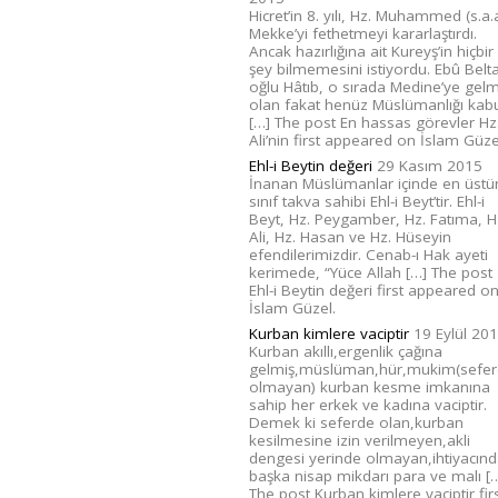
Hicret’in 8. yılı, Hz. Muhammed (s.a.a
Mekke’yi fethetmeyi kararlaştırdı.
Ancak hazırlığına ait Kureyş’in hiçbir
şey bilmemesini istiyordu. Ebû Belt
oğlu Hâtıb, o sırada Medine’ye gelm
olan fakat henüz Müslümanlığı kab
[…] The post En hassas görevler Hz
Ali’nin first appeared on İslam Güze
Ehl-i Beytin değeri
29 Kasım 2015
İnanan Müslümanlar içinde en üstü
sınıf takva sahibi Ehl-i Beyt’tir. Ehl-i
Beyt, Hz. Peygamber, Hz. Fatıma, H
Ali, Hz. Hasan ve Hz. Hüseyin
efendilerimizdir. Cenab-ı Hak ayeti
kerimede, “Yüce Allah […] The post
Ehl-i Beytin değeri first appeared o
İslam Güzel.
Kurban kimlere vaciptir
19 Eylül 20
Kurban akıllı,ergenlik çağına
gelmiş,müslüman,hür,mukim(sefe
olmayan) kurban kesme imkanına
sahip her erkek ve kadına vaciptir.
Demek ki seferde olan,kurban
kesilmesine izin verilmeyen,akli
dengesi yerinde olmayan,ihtiyacın
başka nisap mikdarı para ve malı [
The post Kurban kimlere vaciptir fir