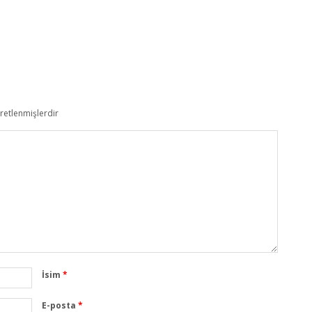
aretlenmişlerdir
İsim
*
E-posta
*