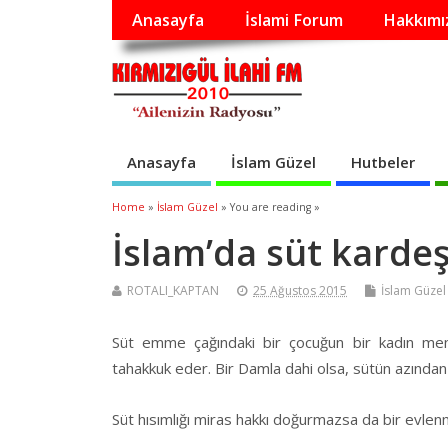
Anasayfa
İslami Forum
Hakkımı
Anasayfa
İslam Güzel
Hutbeler
Home
»
İslam Güzel
» You are reading »
İslam’da süt kardeş
ROTALI_KAPTAN
25 Ağustos 2015
İslam Güzel
Süt emme çağındaki bir çocuğun bir kadın meme
tahakkuk eder. Bir Damla dahi olsa, sütün azında
Süt hısımlığı miras hakkı doğurmazsa da bir evlenm