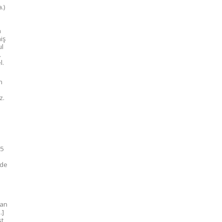
.)
a
iş
ul
.
l.
n
z.
n
15
rde
dan
…]
st