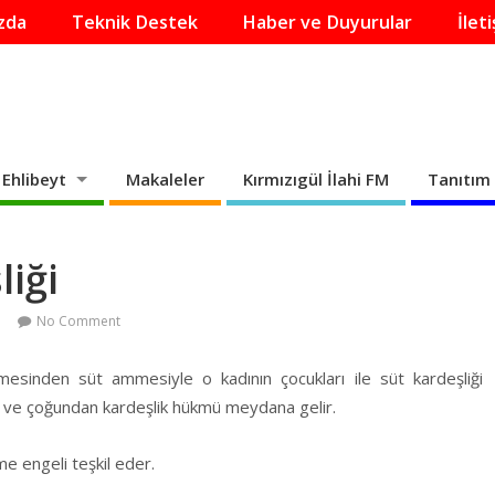
zda
Teknik Destek
Haber ve Duyurular
İlet
Ehlibeyt
Makaleler
Kırmızıgül İlahi FM
Tanıtım 
liği
No Comment
sinden süt ammesiyle o kadının çocukları ile süt kardeşliği
n ve çoğundan kardeşlik hükmü meydana gelir.
e engeli teşkil eder.