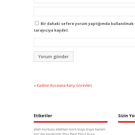
Bir dahaki sefere yorum yaptığımda kullanılmak 
tarayıcıya kaydet.
«
Kadının Kocasına Karşı Görevleri
Etiketler
Sizin Y
allah korkusu
allahtan kork
büyü
büyü haram
mı?
din kardeşliği
Ehl-i Beyt
Ehlü'l Kura